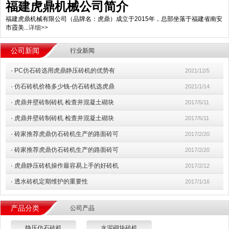
福建虎鼎机械公司简介
福建虎鼎机械有限公司（品牌名：虎鼎）成立于2015年，总部坐落于福建省南安
市霞美...
详细>>
公司新闻
行业新闻
·
PC仿石砖选用虎鼎静压砖机的优势有
2021/12/5
·
仿石砖机价格多少钱-仿石砖机选虎鼎
2021/1/14
·
虎鼎井壁砖制砖机 检查井混凝土砌块
2017/5/11
·
虎鼎井壁砖制砖机 检查井混凝土砌块
2017/5/11
·
砖家推荐虎鼎仿石砖机生产的路面砖可
2017/2/20
·
砖家推荐虎鼎仿石砖机生产的路面砖可
2017/2/20
·
虎鼎静压砖机操作最容易上手的好砖机
2017/2/12
·
透水砖机定期维护的重要性
2017/1/16
产品分类
公司产品
静压仿石砖机
水泥砌块砖机